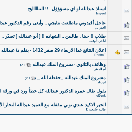
استاذ عبدالله او اي مسؤؤؤل...!! النتااااايج
hnyeef
عاجل أفيدوني ماطلعت نتايجي .. وأبغى رقم الدكتور عبدالل
العدواني
طلاب !! جينا , طالبين .. الشهاده !! [ أبو عبدالله ] تصبّر .. وأ
اناجي الوقت
اعلان النتائج غدا الاربعاء 29 صفر 1432 - بقلم د/ عبدالله النجار
RoshoF
وظائف بالثانوي -مشروع الملك عبدالله
‏
)
2
1
(
أم المعتز
مشروع الملك عبدالله _حفطة الله _
‏
)
2
1
(
ايوزياد
يقول طال عمره الدكتور عبدالله كل خطأ ورد في ورقة ال
lgl3enk
الخبر الاكيد عندي توني مقفله مع العميد عبدالله النجار الآآآ
طالبه جامعيه E