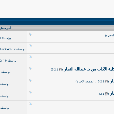
آخر مشار
لأخيرة
)
بواسطة
ا
بواسطة
×..A7SaS ALmShA3R..×
بواسطة
ô_°حكاية قلب°_ô
‏
)
3
2
1
(
بواسطة
T
ار
‏
(
1
2
3
...
الصفحة الأخيرة
)
بواسطة
ار
‏
)
2
1
(
بواسطة
بواسطة