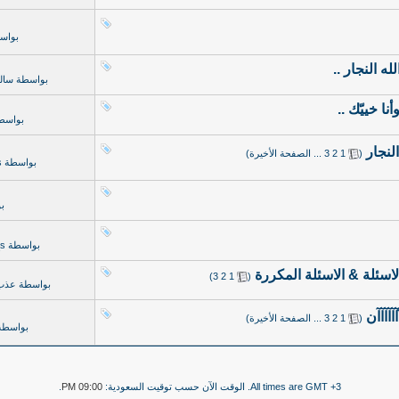
بواس
ه النجار ..
بواسطة
سال
نا خييّك ..
بواسط
‏
(
1
2
3
...
الصفحة الأخيرة
)
بواسطة
s
ب
بواسطة
اسئلة & الاسئلة المكررة
‏
)
3
2
1
(
بواسطة
عذب(m)الس
آآآآن
‏
(
1
2
3
...
الصفحة الأخيرة
)
بواسط
All times are GMT +3. الوقت الآن حسب توقيت السعودية:
09:00 PM
.