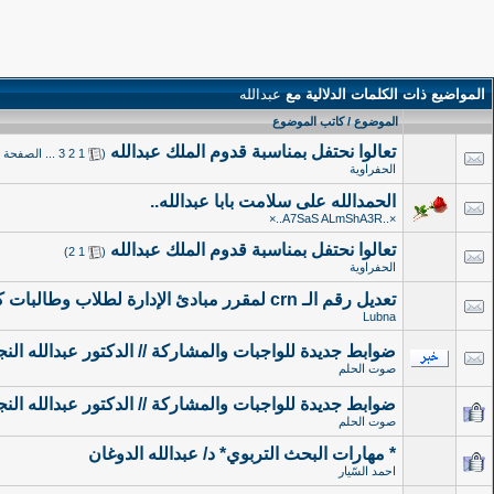
المواضيع ذات الكلمات الدلالية مع
عبدالله
الموضوع / كاتب الموضوع
تعالوا نحتفل بمناسبة قدوم الملك عبدالله
‏
(
1
2
3
...
الصفحة ا
الحفراوية
الحمدالله على سلامت بابا عبدالله..
×..A7SaS ALmShA3R..×
تعالوا نحتفل بمناسبة قدوم الملك عبدالله
‏
)
2
1
(
الحفراوية
تعديل رقم الـ crn لمقرر مبادئ الإدارة لطلاب وطالبات كلية الآداب من د. عبدالله النجار
Lubna
ضوابط جديدة للواجبات والمشاركة // الدكتور عبدالله النج
صوت الحلم
ضوابط جديدة للواجبات والمشاركة // الدكتور عبدالله النج
صوت الحلم
* مهارات البحث التربوي* د/ عبدالله الدوغان
احمد السّيار