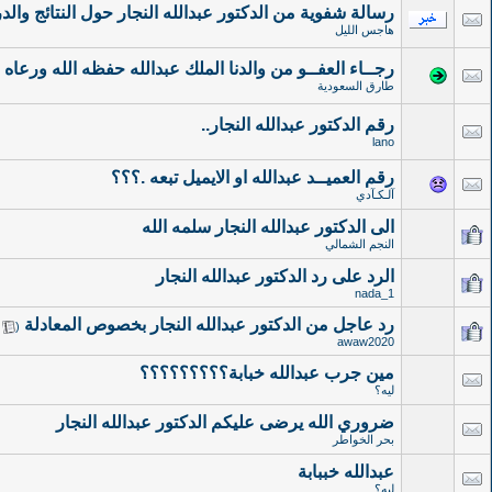
رسالة شفوية من الدكتور عبدالله النجار حول النتائج و
هاجس الليل
رجــاء العفــو من والدنا الملك عبدالله حفظه الله ورعاه
‏
طارق السعودية
رقم الدكتور عبدالله النجار..
lano
رقم العميــد عبدالله او الايميل تبعه .؟؟؟
آلـكـآدي
الى الدكتور عبدالله النجار سلمه الله
النجم الشمالي
الرد على رد الدكتور عبدالله النجار
nada_1
رد عاجل من الدكتور عبدالله النجار بخصوص المعادلة
‏
(
awaw2020
مين جرب عبدالله خبابة؟؟؟؟؟؟؟؟؟
ليه؟
ضروري الله يرضى عليكم الدكتور عبدالله النجار
بحر الخواطر
عبدالله خببابة
ليه؟