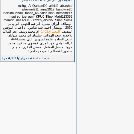
المتواجدون الآن في هذه الصفحة (50):
яєℓŋ̴χ
Al-Qahtani20
alfhid2
alkashaf
altamimi911
amal2017
bandwre26
Belalbouchoul
fahad_66
falah1988
hethamzzz
Inspired
just agirl
KFU0
Kfuo
Majid113355
mamdo
nasser116
rzzzh_alotaibi
Shaif
Som1
أبوميلاف
أوراق مبعثره
ابراهيم الجهني
ابو تهاني
2030
ابومشار
احمد جمه شاهين
اد اعمال
البوقس
المضيف
المطيري1402
ام محمد وسيف
بحر الملاك
بلاحدود
سعد الهوياني
سليمان ابو محمد
سولتان
عارف الساده
علوة الشهري
علي محمد4444
غزاله الوادي
فهد المري
فوضوي
مالكين
محمد
حزو1
مشعل المشعل
مشعل المقرن
مــيــم
منصور القحطاني1
ميت ياحلمي !
هذه الصفحة تمت زيارتها
4,963
مرة