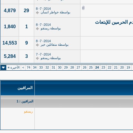
2014- 7- 8
4,879
29
بواسطة
خواطر انسآن
م الحرمين للإبتعاث
2014- 7- 8
1,840
1
بواسطة
ريمنقو
2014- 7- 8
14,553
9
بواسطة
متفائلين خير
2014- 7- 7
5,284
3
بواسطة
ريمنقو
19
20
21
22
23
24
25
26
27
28
29
30
31
32
33
34
74
>
الأخيرة
»
المراقبين
المراقبين : 1
ريمنقو