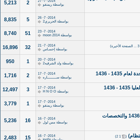
2014- 7- 27
5,213
2
بواسطة
ريمنقو
2014- 7- 26
8,835
5
بواسطة
الحريري2
2014- 7- 23
8,740
51
بواسطة
moon 2014
2014- 7- 21
3
...
الصفحة الأخيرة
)
16,896
32
بواسطة
إحسـاس
2014- 7- 20
950
1
بواسطة
ولد الشرقيه2
14 - 1436
2014- 7- 17
1,716
2
بواسطة
ســــــــــاره
 1436
2014- 7- 17
12,497
3
بواسطة
H N O O
2014- 7- 17
3,779
1
بواسطة
ريمنقو
[ جامعة الدمام, التعليم عن بعد ]- موعد التسجيل للعام المقبل 1435 / 1436 والتخصصات
2014- 7- 16
5,236
16
بواسطة
مس لول
تظام)
‏
2014- 7- 16
)
2
1
(
2,483
15
بواسطة
jno0o