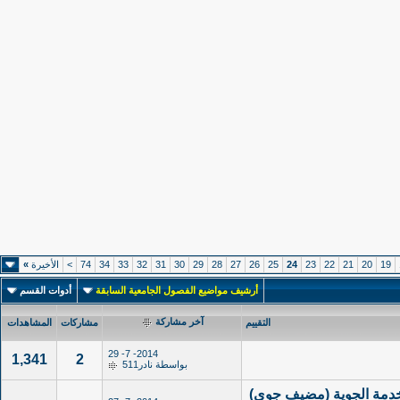
19
20
21
22
23
24
25
26
27
28
29
30
31
32
33
34
74
>
الأخيرة
»
أرشيف مواضيع الفصول الجامعية السابقة
أدوات القسم
آخر مشاركة
التقييم
مشاركات
المشاهدات
2014- 7- 29
1,341
2
بواسطة
نادر511
خدمة الجوية (مضيف جوي)