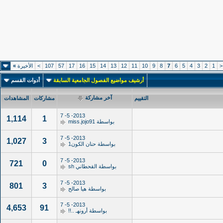
<
1
2
3
4
5
6
7
8
9
10
11
12
13
14
15
16
17
57
107
>
الأخيرة
»
أرشيف مواضيع الفصول الجامعية السابقة
أدوات القسم
آخر مشاركة
التقييم
مشاركات
المشاهدات
2013- 5- 7
1,114
1
بواسطة
miss.jojo91
2013- 5- 7
1,027
3
بواسطة
حنان الكون1
2013- 5- 7
721
0
بواسطة
القحطاني sh
2013- 5- 7
801
3
بواسطة
هيا صالح
2013- 5- 7
4,653
91
بواسطة
أرونهـ ..!!