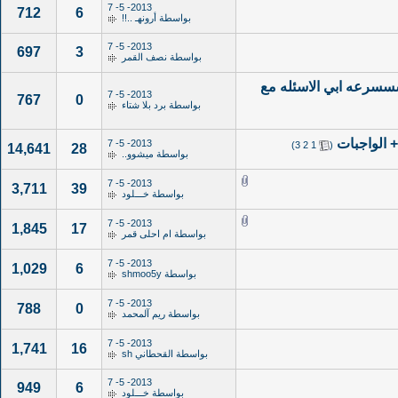
2013- 5- 7
712
6
بواسطة
أرونهـ ..!!
2013- 5- 7
697
3
بواسطة
نصف القمر
سسرعه ابي الاسئله مع
2013- 5- 7
767
0
بواسطة
برد بلا شتاء
‏
2013- 5- 7
)
3
2
1
(
14,641
28
بواسطة
ميشوو..
2013- 5- 7
3,711
39
بواسطة
خـــلود
2013- 5- 7
1,845
17
بواسطة
ام احلى قمر
2013- 5- 7
1,029
6
بواسطة
shmoo5y
2013- 5- 7
788
0
بواسطة
ريم آلمحمد
2013- 5- 7
1,741
16
بواسطة
القحطاني sh
2013- 5- 7
949
6
بواسطة
خـــلود