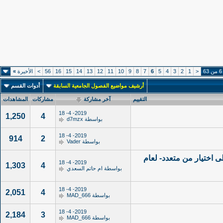
<
1
2
3
4
5
6
7
8
9
10
11
12
13
14
15
16
56
>
الأخيرة
»
أرشيف مواضيع الفصول الجامعية السابقة
أدوات القسم
التقييم
آخر مشاركة
مشاركات
المشاهدات
2019- 4- 18
1,250
4
بواسطة
d7mzx
2019- 4- 18
914
2
بواسطة
Vader
لى اختيار من متعدد- لعام
2019- 4- 18
1,303
4
بواسطة
ام حاتم السعدي
2019- 4- 18
2,051
4
بواسطة
MAD_666
2019- 4- 18
2,184
3
بواسطة
MAD_666