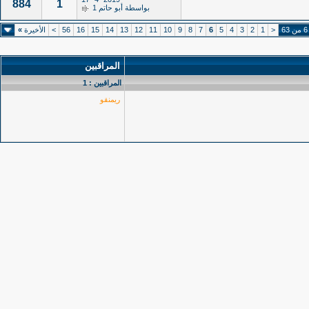
884
1
بواسطة
أبو حاتم 1
<
1
2
3
4
5
6
7
8
9
10
11
12
13
14
15
16
56
>
الأخيرة
»
المراقبين
المراقبين : 1
ريمنقو