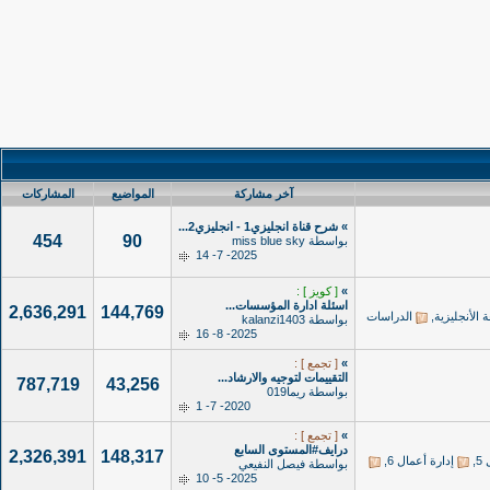
آخر مشاركة
المواضيع
المشاركات
»
شرح قناة انجليزي1 - انجليزي2...
454
90
بواسطة
miss blue sky
2025- 7- 14
»
[ كويز ] :
اسئلة ادارة المؤسسات...
2,636,291
144,769
ة الأنجليزية
,
الدراسات
بواسطة
kalanzi1403
2025- 8- 16
»
[ تجمع ] :
التقييمات لتوجيه والارشاد...
787,719
43,256
بواسطة
ريما019
2020- 7- 1
»
[ تجمع ] :
درايف#المستوى السابع
2,326,391
148,317
5
,
إدارة أعمال 6
,
بواسطة
فيصل النفيعي
2025- 5- 10