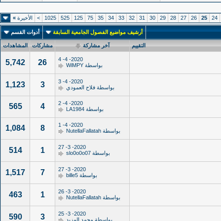
24
25
26
27
28
29
30
31
32
33
34
35
75
125
525
1025
>
الأخيرة
»
أرشيف مواضيع الفصول الجامعية السابقة
أدوات القسم
التقييم
آخر مشاركة
مشاركات
المشاهدات
2020- 4- 4
5,742
26
بواسطة
WiMPY
2020- 4- 3
1,123
3
بواسطة
فلاح العمودي
2020- 4- 2
565
4
بواسطة
LA1984
2020- 4- 1
1,084
8
بواسطة
NutellaFallatah
2020- 3- 27
514
1
بواسطة
slo0o0o07
2020- 3- 27
1,517
7
بواسطة
bille5
2020- 3- 26
463
1
بواسطة
NutellaFallatah
2020- 3- 25
590
3
بواسطة
محمد المزيد