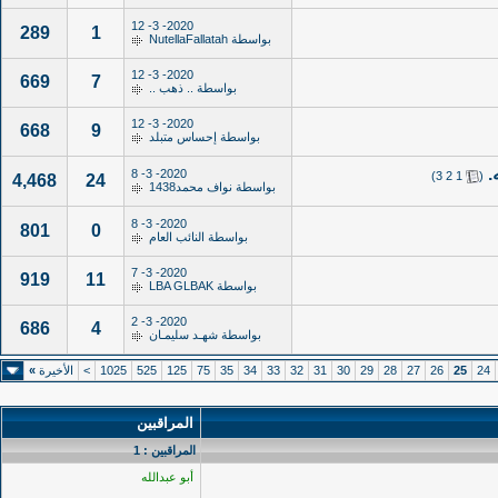
2020- 3- 12
289
1
بواسطة
NutellaFallatah
2020- 3- 12
669
7
بواسطة
.. ذهب ..
2020- 3- 12
668
9
بواسطة
إحساس متبلد
.
‏
2020- 3- 8
)
3
2
1
(
4,468
24
بواسطة
نواف محمد1438
2020- 3- 8
801
0
بواسطة
النائب العام
2020- 3- 7
919
11
بواسطة
LBA GLBAK
2020- 3- 2
686
4
بواسطة
شهـد سليمـان
24
25
26
27
28
29
30
31
32
33
34
35
75
125
525
1025
>
الأخيرة
»
المراقبين
المراقبين : 1
أبو عبدالله