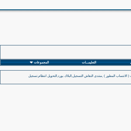
التعليمـــات
المجموعات
( الانتساب المطور ) ,منتدى النقاش التسجيل,البلاك بورد,التحويل انتظام,تسجيل