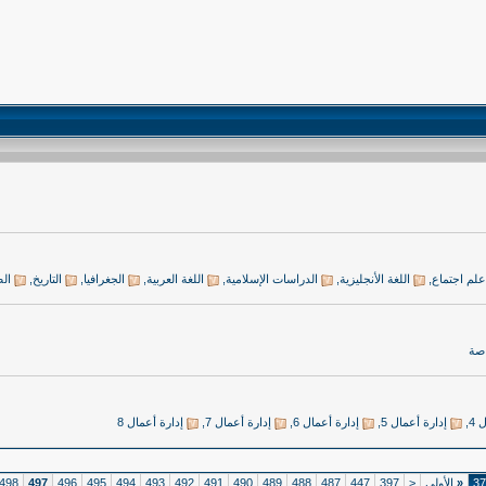
علم اجتماع
,
اللغة الأنجليزية
,
الدراسات الإسلامية
,
اللغة العربية
,
الجغرافيا
,
التاريخ
,
الص
اصة
 4
,
إدارة أعمال 5
,
إدارة أعمال 6
,
إدارة أعمال 7
,
إدارة أعمال 8
«
الأولى
<
397
447
487
488
489
490
491
492
493
494
495
496
497
498