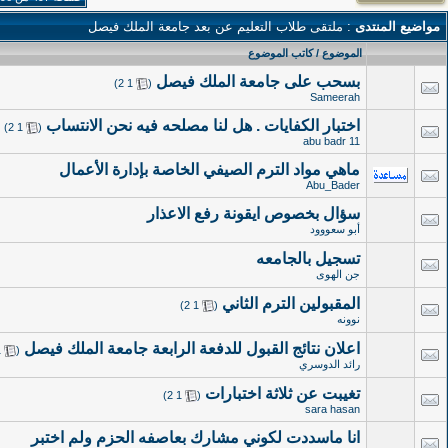
مواضيع المنتدى
: ملتقى طلاب التعليم عن بعد جامعة الملك فيصل
الموضوع
/
كاتب الموضوع
بسحب على جامعة الملك فيصل
‏
)
2
1
(
Sameerah
اختبار الكفايات . هل لنا مصلحه فيه نحن الانتساب
‏
)
2
1
(
abu badr 11
ماهي مواد الترم الصيفي الخاصة بإدارة الأعمال
Abu_Bader
سؤال بخصوص ايقونة رفع الاعذار
أبو سعووود
تسجيل بالجامعه
جن الهوى
المقبولين الترم الثاني
‏
)
2
1
(
نوونه
اعلان نتائج القبول للدفعة الرابعة جامعة الملك فيصل
‏
1
(
رائد الدوسري
تغيبت عن ثلاثة اختبارات
‏
)
2
1
(
sara hasan
انا ماسددت لكوني مشارك بعاصفه الحزم ولم اختبر