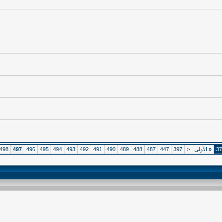
«
الأولى
<
397
447
487
488
489
490
491
492
493
494
495
496
497
498