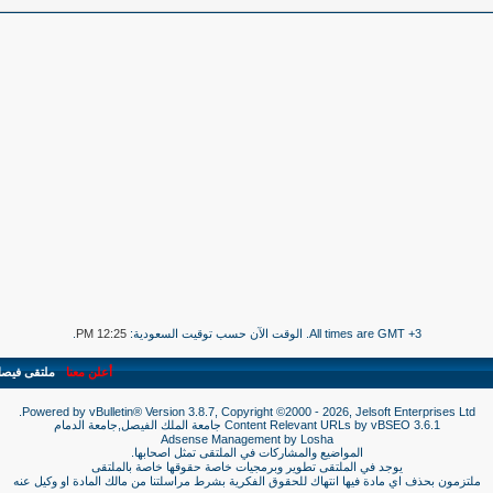
All times are GMT +3. الوقت الآن حسب توقيت السعودية:
12:25 PM
.
أعلن معنا
-
ملتقى فيص
Powered by vBulletin® Version 3.8.7, Copyright ©2000 - 2026, Jelsoft Enterprises Ltd.
3.6.1
vBSEO
Content Relevant URLs by
جامعة الملك الفيصل,جامعة الدمام
Adsense Management by
Losha
المواضيع والمشاركات في الملتقى تمثل اصحابها.
يوجد في الملتقى تطوير وبرمجيات خاصة حقوقها خاصة بالملتقى
ملتزمون بحذف اي مادة فيها انتهاك للحقوق الفكرية بشرط مراسلتنا من مالك المادة او وكيل عنه