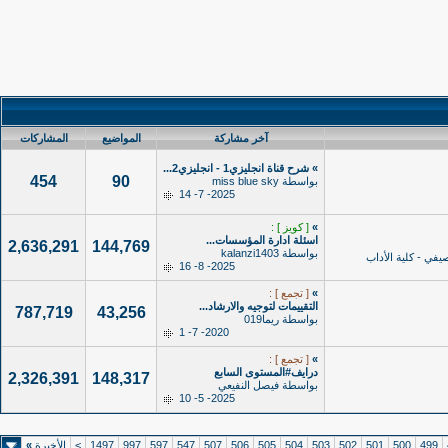
آخر مشاركة
المواضيع
المشاركات
»
شرح قناة انجليزي1 - انجليزي2...
454
90
بواسطة
miss blue sky
2025- 7- 14
»
[ كويز ] :
اسئلة ادارة المؤسسات...
2,636,291
144,769
بواسطة
kalanzi1403
يفي - كلية الأداب
2025- 8- 16
»
[ تجمع ] :
التقييمات لتوجيه والارشاد...
787,719
43,256
بواسطة
ريما019
2020- 7- 1
»
[ تجمع ] :
درايف#المستوى السابع
2,326,391
148,317
بواسطة
فيصل النفيعي
2025- 5- 10
499
500
501
502
503
504
505
506
507
547
597
997
1497
>
الأخيرة
»