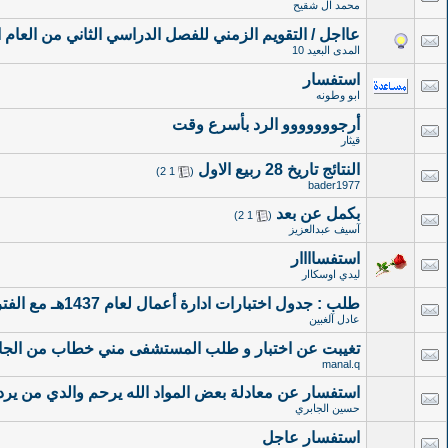
محمد ال شقيح
عااجل / التقويم الزمني للفصل الدراسي الثاني من العام الجامعي 436
المدى البعيد 10
استفسار
ابو وطونه
أرجووووووو الرد بأسرع وقت
قيثار
النتائج تاريخ 28 ربيع الاول
‏
)
2
1
(
bader1977
بكمل عن بعد
‏
)
2
1
(
آسيف عبدالعزيز
استفساااار
ليدي اوسكاار
طلب : جدول اختبارات ادارة أعمال لعام 1437هـ مع الفترات
عادل آلغبين
تغيبت عن اختبار و طلب المستشفى مني خطاب من الجام
manal.q
استفسار عن معادلة بعض المواد الله يرحم والدي من ير
حسين الجابري
استفسار عاجل