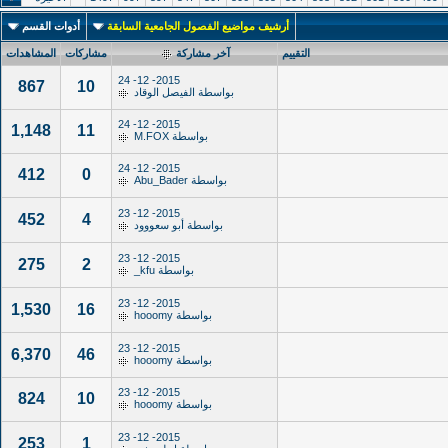
أرشيف مواضيع الفصول الجامعية السابقة
أدوات القسم
التقييم
آخر مشاركة
مشاركات
المشاهدات
2015- 12- 24
867
10
بواسطة
الفيصل الوقاد
2015- 12- 24
1,148
11
بواسطة
M.FOX
2015- 12- 24
412
0
بواسطة
Abu_Bader
2015- 12- 23
452
4
بواسطة
أبو سعووود
2015- 12- 23
275
2
بواسطة
kfu_
2015- 12- 23
1,530
16
بواسطة
hooomy
2015- 12- 23
6,370
46
بواسطة
hooomy
2015- 12- 23
824
10
بواسطة
hooomy
2015- 12- 23
253
1