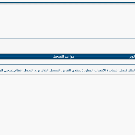
كويز
مواعيد التسجيل
لملك فيصل انتساب ( الانتساب المطور ) ,منتدى النقاش التسجيل,البلاك بورد,التحويل انتظام,تسجيل المقر