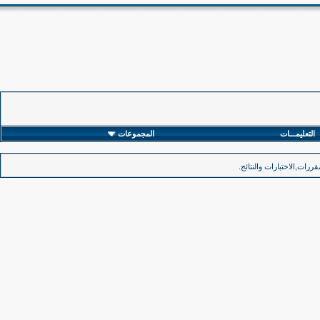
التعليمـــات
المجموعات
رات,الاختبارات والنتائج.