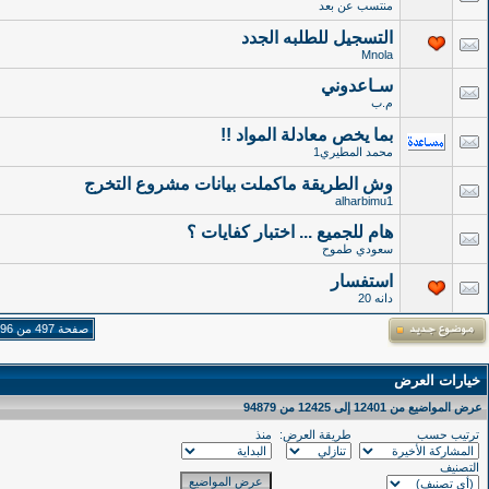
منتسب عن بعد
التسجيل للطلبه الجدد
Mnola
سـاعدوني
م.ب
بما يخص معادلة المواد !!
محمد المطيري1
وش الطريقة ماكملت بيانات مشروع التخرج
alharbimu1
هام للجميع ... اختبار كفايات ؟
سعودي طموح
استفسار
دانه 20
صفحة 497 من 3796
خيارات العرض
عرض المواضيع من 12401 إلى 12425 من 94879
ترتيب حسب
طريقة العرض:
منذ
التصنيف