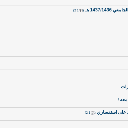
1437/1 هـ
‏
)
2
1
(
عه !
د على استفساري
‏
)
2
1
(