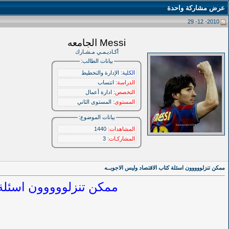
عرض مشاركة واحدة
2010- 12- 29
Messi الجامعه
أكـاديـمـي مـشـارك
بيانات الطالب:
الكلية:
الإدارة والتخطيط
الدراسة:
انتساب
التخصص:
ادارة أعمال
المستوى:
المستوى الثاني
بيانات الموضوع:
المشاهدات:
1440
المشاركـات:
3
ممكن تنزلووووون اسئلة كتاب الاقتصاد وليس الاجوبــه
ممكن تنزلووووون اسئلة كت