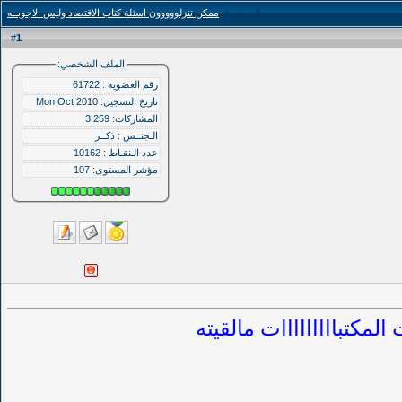
الموضوع
:
ممكن تنزلووووون اسئلة كتاب الاقتصاد وليس الاجوبــه
1
#
الملف الشخصي:
رقم العضوية : 61722
تاريخ التسجيل: Mon Oct 2010
المشاركات: 3,259
الـجنــس : ذكــر
عدد الـنقـاط : 10162
مؤشر المستوى:
107
لمكتبااااااااات مالقيته