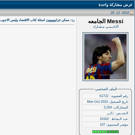
عرض مشاركة واحدة
2010- 12- 29
Messi الجامعه
رد: ممكن تنزلووووون اسئلة كتاب الاقتصاد وليس الاجوبــ
أكـاديـمـي مـشـارك
الملف الشخصي:
رقم العضوية : 61722
تاريخ التسجيل: Mon Oct 2010
المشاركات: 3,259
الـجنــس : ذكــر
عدد الـنقـاط : 10162
مؤشر المستوى:
107