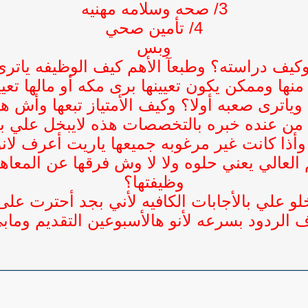
3/ صحه وسلامه مهنيه
4/ تأمين صحي
وبس
 وكيف دراسته؟ وطبعآ الأهم كيف الوظيفه يا
منها وممكن يكون تعيينها برى مكه أو مالها تعيي
ياترى صعبه أولا؟ وكيف الأمتياز تبعها وأش ه
من عنده خبره بالتخصصات هذه لايبخل علي ب
ذا كانت غير مرغوبه جميعها ياريت أعرف لانو
العالي يعني حلوه ولا لا وش فرقها عن المعاهد
وظيفتها؟
لو علي بالأجابات الكافيه لأني بجد أحترت على
 الردود بسرعه لأنو هالأسبوعين التقديم وماب