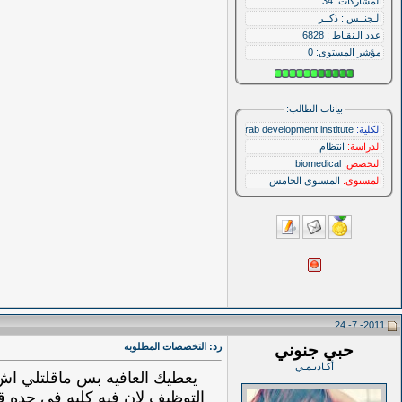
المشاركات: 34
الـجنــس : ذكــر
عدد الـنقـاط : 6828
مؤشر المستوى:
0
بيانات الطالب:
الكلية:
‏arab development institute
الدراسة:
انتظام
التخصص:
‏biomedical
المستوى:
المستوى الخامس
2011- 7- 24
حبي جنوني
رد: التخصصات المطلوبه
أكـاديـمـي
يعطيك العافيه بس ماقلتلي اش ه
التوظيف لان فيه كليه في جده ق