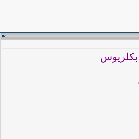
2
#
 بكلريوس