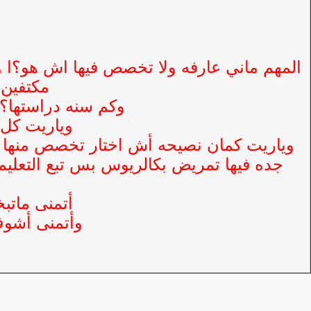
المهم ماني عارفه ولا تخصص فيها اش هو؟ا
مكتفين 
وكم سنه دراستها؟ و
وياريت كل 
وياريت كمان نصيحه أش اختار تخصص منها وأ
جده فيها تمريض بكالريوس بس تبع التعليم 
أتمنى ماتبخ
وأتمنى أشوف