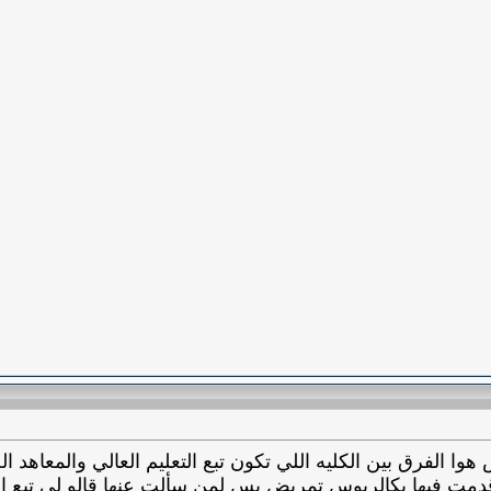
وا الفرق بين الكليه اللي تكون تبع التعليم العالي والمعاهد ا
دمت فيها بكالريوس تمريض بس لمن سألت عنها قالو لي تبع ال