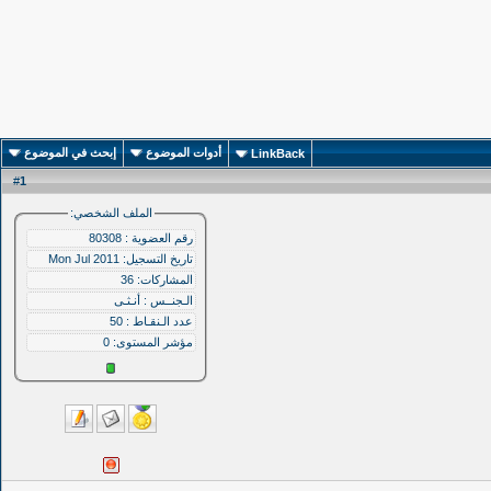
أدوات الموضوع
إبحث في الموضوع
LinkBack
1
#
الملف الشخصي:
رقم العضوية : 80308
تاريخ التسجيل: Mon Jul 2011
المشاركات: 36
الـجنــس : أنـثـى
عدد الـنقـاط : 50
مؤشر المستوى:
0