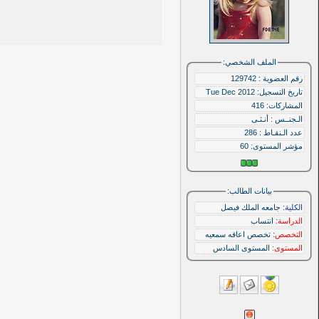
الملف الشخصي:
رقم العضوية : 129742
تاريخ التسجيل: Tue Dec 2012
المشاركات: 416
الـجنــس : أنـثـى
عدد الـنقـاط : 286
مؤشر المستوى:
60
بيانات الطالب:
الكلية:
جامعه الملك فيصل
الدراسة:
انتساب
التخصص:
تخصص اعاقه سمعيه
المستوى:
المستوى السادس