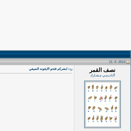
2013- 5- 21
نصف القمر
رد: ابشركم فتحو الايقونه الصيفي
أكـاديـمـي مـشـارك