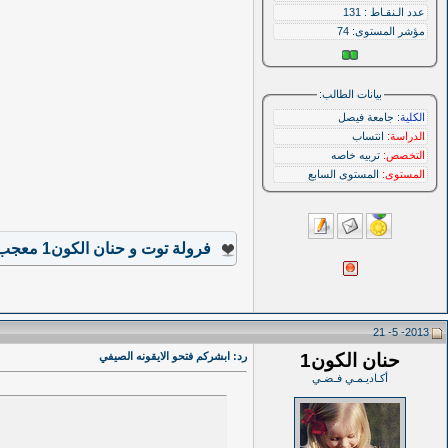
عدد الـنقـاط : 131
مؤشر المستوى:
74
بيانات الطالب:
الكلية:
جامعة فيصل
الدراسة:
انتساب
التخصص:
تربيه خاصه
المستوى:
المستوى السابع
فرولة توت
و
حنان الكون1
معجب ب
2013- 5- 21
حنان الكون1
رد: ابشركم فتحو الايقونه الصيفي
أكـاديـمـي فـضـي