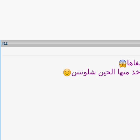
12
#
غاها