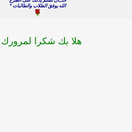
حنــآن تسلمَ يدككَ على الطرحَ
الله يوفقَ الطلاب والطالبات *
هلا بك شكرا لمرورك