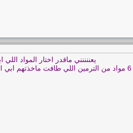
يعننننني ماقدر اختار المواد اللي اب
لونننن