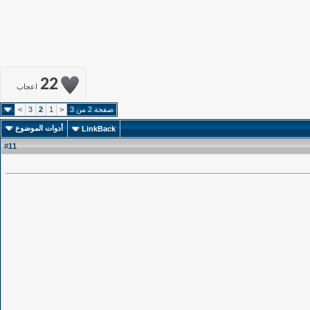
22
اعجاب
صفحة 2 من 3
<
1
2
3
>
أدوات الموضوع
LinkBack
11
#