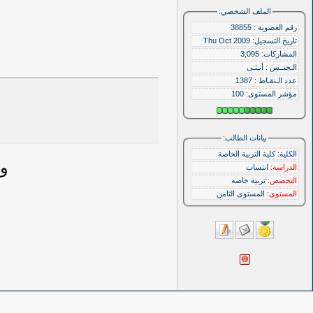
الملف الشخصي:
رقم العضوية : 38855
تاريخ التسجيل: Thu Oct 2009
المشاركات: 3,095
الـجنــس : أنـثـى
عدد الـنقـاط : 1387
مؤشر المستوى:
100
بيانات الطالب:
الكلية:
كلية التربية الخاصة
وه
الدراسة:
انتساب
التخصص:
تربيه خاصه
المستوى:
المستوى الثامن