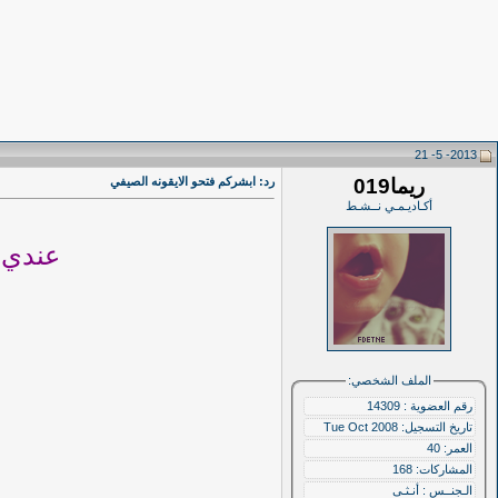
2013- 5- 21
ريما019
رد: ابشركم فتحو الايقونه الصيفي
أكـاديـمـي نــشـط
عندي 6 مواد من الترمين اللي طافت ماخذتهم ابي اخذ منها الحين ش
الملف الشخصي:
رقم العضوية : 14309
تاريخ التسجيل: Tue Oct 2008
العمر: 40
المشاركات: 168
الـجنــس : أنـثـى