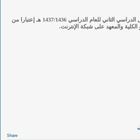
يسر الهيئة الملكية بالجبيل أن تعلن عن فتح باب التسجيل الموحد لكل من : كلية الجبيل الصناعية - معهد الجبيل التقني للفصل الدراسي الثاني للعام الدراسي 1437/1436 هـ إعتبارا من
ل
Share