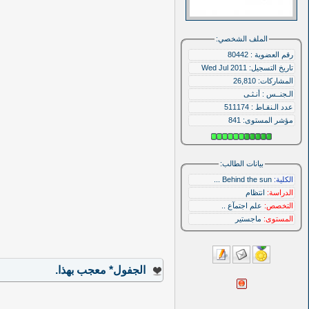
الملف الشخصي:
رقم العضوية : 80442
تاريخ التسجيل: Wed Jul 2011
المشاركات: 26,810
الـجنــس : أنـثـى
عدد الـنقـاط : 511174
مؤشر المستوى:
841
بيانات الطالب:
الكلية:
Behind the sun ...
الدراسة:
انتظام
التخصص:
علم اجتمآع ..
المستوى:
ماجستير
الجفول*
معجب بهذا.