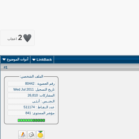
2
اعجاب
أدوات الموضوع
LinkBack
1
#
الملف الشخصي:
رقم العضوية : 80442
تاريخ التسجيل: Wed Jul 2011
المشاركات: 26,810
الـجنــس : أنـثـى
عدد الـنقـاط : 511174
مؤشر المستوى:
841