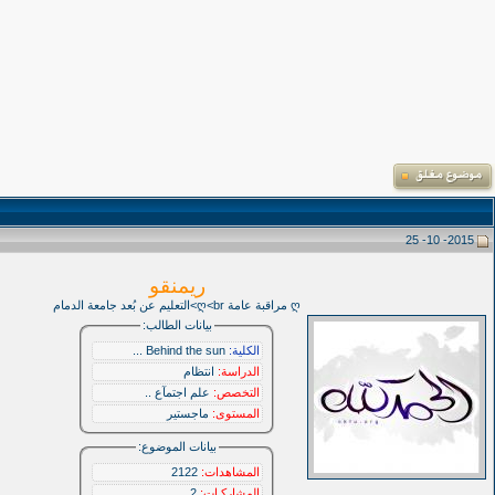
2015- 10- 25
ريمنقو
ღ مراقبة عامة ღ<br>التعليم عن بُعد جامعة الدمام
بيانات الطالب:
الكلية:
Behind the sun ...
الدراسة:
انتظام
التخصص:
علم اجتمآع ..
المستوى:
ماجستير
بيانات الموضوع:
المشاهدات:
2122
المشاركـات:
2