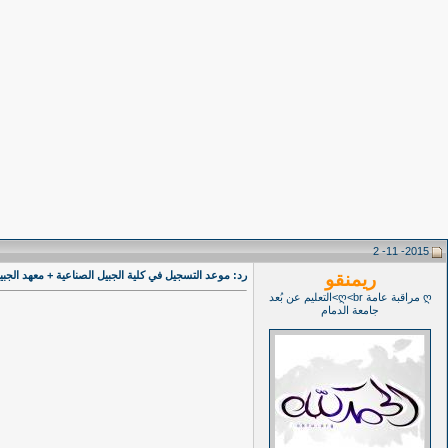
2015- 11- 2
ريمنقو
رد: موعد التسجيل في كلية الجبيل الصناعية + معهد الجبيل التقن
ღ مراقبة عامة ღ<br>التعليم عن بُعد
جامعة الدمام