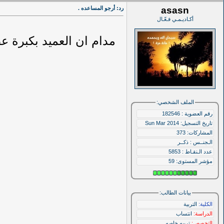
asasn
رد: أرجو المساعده .
أكـاديـمـي فـعّـال
مدام ان العميد بكبرة 
الملف الشخصي:
رقم العضوية : 182546
تاريخ التسجيل: Sun Mar 2014
المشاركات: 373
الـجنــس : ذكــر
عدد الـنقـاط : 5853
مؤشر المستوى:
59
بيانات الطالب:
الكلية:
التربية
الدراسة:
انتساب
التخصص:
تربيه خاصه