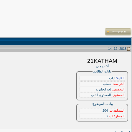
2015- 12- 14
21KATHAM
أكـاديـمـي
بيانات الطالب:
الكلية:
اداب
الدراسة:
انتساب
التخصص:
لغة انجليزيه
المستوى:
المستوى الثاني
بيانات الموضوع:
المشاهدات:
204
المشاركـات:
3