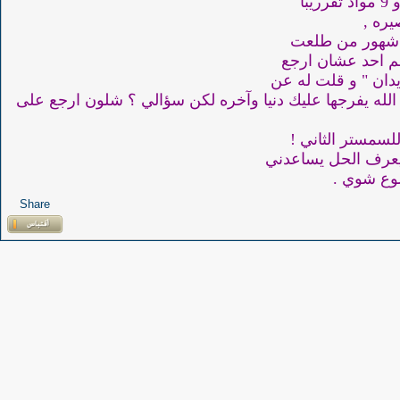
ره ,
لم احد عشان ارجع
يدان " و قلت له عن
 الله يفرجها عليك دنيا وآخره لكن سؤالي ؟ شلون ارجع على
سمستر الثاني !
 يعرف الحل يساعدني
ضوع شوي .
Share