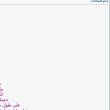
أرجو المساعده .
ش
وا
ان
حصلت
على طول بد