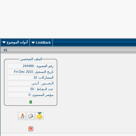
أدوات الموضوع
LinkBack
1
#
الملف الشخصي:
رقم العضوية : 244489
تاريخ التسجيل: Fri Dec 2015
المشاركات: 10
الـجنــس : أنـثـى
عدد الـنقـاط : 50
مؤشر المستوى:
0