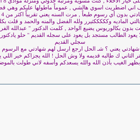
ر الاخلاء , كنت مسويه ومرتبه جدولي ومنزله موادي 8 او 9 مواد تقرريباً
 اني اضطريت اسوي هالشي , عموماً ماطولها عليكم وهي قصي
بدون أي رسوم طبعاً , مرت السنه يعني تقريباً اكثر من 4 شهور من طلعت
تي الماديه وكككككثيرر ولله الفضل والمنه والحمد و قلت بك
 بدون بكالوريوس يضيع الواحد , كلمت الدكتور " عبدالله الفر
ا يعود الطالب مستجد بل يعود على سجله القديم " حلو يادكتور
سجلي القديم
هادتي يعني ؟ شـ الحل ارجع ارسل لهم شهادتي مع الرسوم لل
الثاني ك طالبه قديمه ولا وش الحل ! الله يجزاكم خير اللي
بظهر الغيب بأذن الله والله يسعدكم وأسفه لاني طولت بالمو