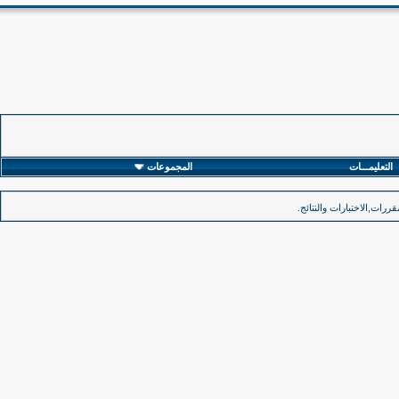
التعليمـــات
المجموعات
رات,الاختبارات والنتائج.