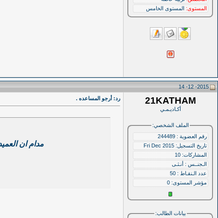
المستوى:
المستوى الخامس
2015- 12- 14
21KATHAM
رد: أرجو المساعده .
أكـاديـمـي
الملف الشخصي:
رقم العضوية : 244489
مدام ان العمي
تاريخ التسجيل: Fri Dec 2015
المشاركات: 10
الـجنــس : أنـثـى
عدد الـنقـاط : 50
مؤشر المستوى:
0
بيانات الطالب: