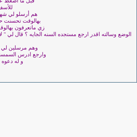
قبل ما اضغط على خيا
للأسف
هم أرسلو لي شهادتي 
بهالوقت تحسنت حال
زي ماتعرفون بهالوقت
الوضع وسالته اقدر ارجع مستجده السنه الجايه ؟ قال لي " ل
وهم مرسلين لي ش
وارجع ادرس السمستر 
و له دعوه 