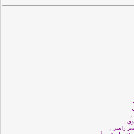
,
,
ي ,
عر راسي ,