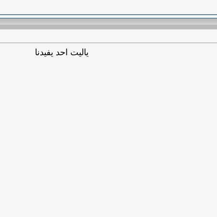
ياليت احد يفيدنا