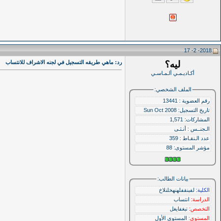
2018- 2- 17
ليه؟
رد: ماهي طريقه التسجيل في لجنه الاشراف للانتساب
أكـاديـمـي ألـمـاسـي
الملف الشخصي:
رقم العضوية : 13441
تاريخ التسجيل: Sun Oct 2008
المشاركات: 1,571
الـجنــس : أنـثـى
عدد الـنقـاط : 359
مؤشر المستوى:
88
بيانات الطالب:
الكلية:
لفبنقفلهنهخلنلاخ
الدراسة:
انتساب
التخصص:
تبغفايغل
المستوى:
المستوى الأول