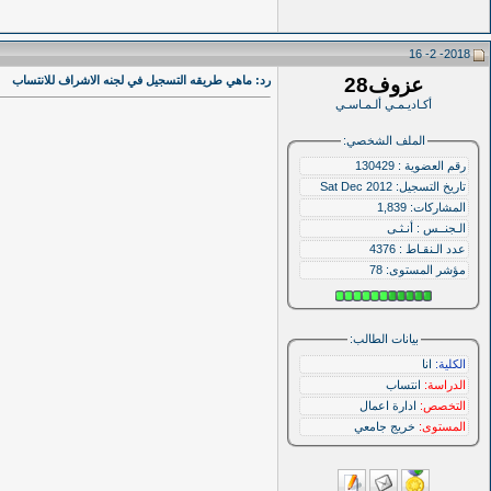
2018- 2- 16
عزوف28
رد: ماهي طريقه التسجيل في لجنه الاشراف للانتساب
أكـاديـمـي ألـمـاسـي
الملف الشخصي:
رقم العضوية : 130429
تاريخ التسجيل: Sat Dec 2012
المشاركات: 1,839
الـجنــس : أنـثـى
عدد الـنقـاط : 4376
مؤشر المستوى:
78
بيانات الطالب:
الكلية:
انا
الدراسة:
انتساب
التخصص:
ادارة اعمال
المستوى:
خريج جامعي