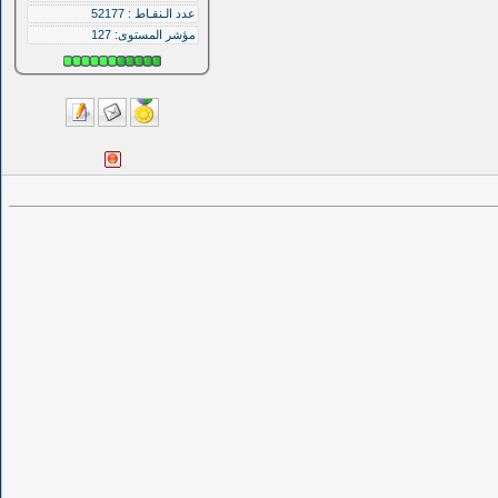
عدد الـنقـاط : 52177
مؤشر المستوى:
127