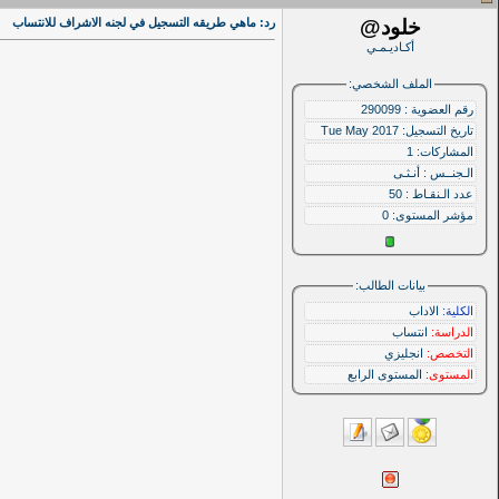
خلود@
رد: ماهي طريقه التسجيل في لجنه الاشراف للانتساب
أكـاديـمـي
الملف الشخصي:
رقم العضوية : 290099
تاريخ التسجيل: Tue May 2017
المشاركات: 1
الـجنــس : أنـثـى
عدد الـنقـاط : 50
مؤشر المستوى:
0
بيانات الطالب:
الكلية:
الاداب
الدراسة:
انتساب
التخصص:
انجليزي
المستوى:
المستوى الرابع