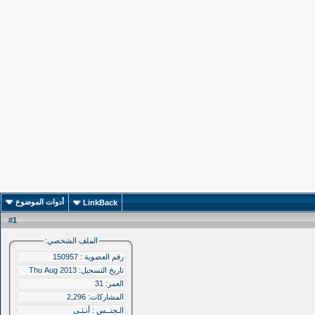
أدوات الموضوع
LinkBack
1
#
الملف الشخصي:
رقم العضوية : 150957
تاريخ التسجيل: Thu Aug 2013
العمر: 31
المشاركات: 2,296
الـجنــس : أنـثـى