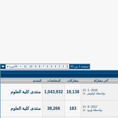
صفحة 1 من 33
1
2
3
4
5
6
7
8
9
10
11
>
الأخيرة
»
آخر مشاركة
مشاركات
المشاهدات
المنتدى
2018- 1- 21
18,138
1,043,932
منتدى كلية العلوم
بواسطة
لولوش
2017- 9- 21
183
38,266
منتدى كلية العلوم
بواسطة
وُرود