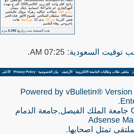
w77dani
umoojoori
BASWAIDAN
أبو قصي
ابو
زلايخ
اقلز واحد
الح ـربي
الكاسر2005
المـ ج ـتهده
النهرالجاري
ام حاتم427
انتسابية
بايلك
بيسآن
ترآنيم الغلآ
حماااده
خيااليه
زهرآء
سؤال عالماشي
سعد345
سلطان الصالحي
طموح الأفق
فتاة الخبر
فيض
كارزما
لين 24
ندى 22
نهرالعطا
هانت
ياجروحي
وفاء القاسم
هذه الصفحة تمت زيارتها
6,346
مرة
.
07:25 AM
ل
-
ملتقى طلاب وطالبات الجامعة الالكترونية
-
الأرشيف
-
بيان الخصوصية - Privacy Policy
-
الأعلى
Powered by vBulletin® Version 
Ente
جامعة الملك الفيصل,جامعة الدمام
Adsense Ma
لتقى تمثل اصحابها.