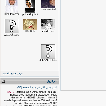
most wanted
عاشق الانجلش
hilali-forefver
احمد الدمام
CASBER
محمد الحذيفي
AASHEKALRHEEL
عرض جميع الأصدقاء
آخر الزوار
المتواجدون الآن في هذه الصفحة (50):
.fatema
aish
Amal alharbi
aziz111
-PEARL-
Bandar1409
basoma
Faisal2020
Fedwa
Hasan
joj_a
KBJ911
Linguist
minister1
muslimNproud
newman
Noora200
red roes1
scario
Shamrock
ssaammoo
SUAD