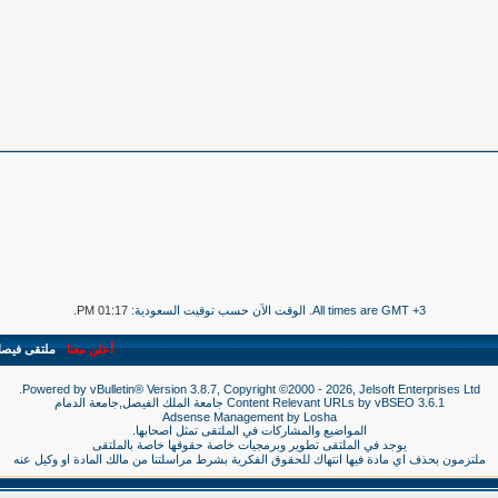
All times are GMT +3. الوقت الآن حسب توقيت السعودية:
01:17 PM
.
أعلن معنا
-
ملتقى فيص
Powered by vBulletin® Version 3.8.7, Copyright ©2000 - 2026, Jelsoft Enterprises Ltd.
3.6.1
vBSEO
Content Relevant URLs by
جامعة الملك الفيصل,جامعة الدمام
Adsense Management by
Losha
المواضيع والمشاركات في الملتقى تمثل اصحابها.
يوجد في الملتقى تطوير وبرمجيات خاصة حقوقها خاصة بالملتقى
ملتزمون بحذف اي مادة فيها انتهاك للحقوق الفكرية بشرط مراسلتنا من مالك المادة او وكيل عنه