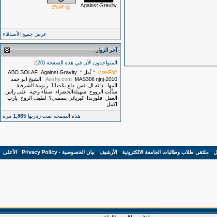
Against Gravity
のя•Fάĵr
عرض جميع الأصدقاء
آخر الزوار
المتواجدون الآن في هذه الصفحة (20):
のя•Fάĵr
* آمل *
Against Gravity
ABO SOLAF
njnj-2010
MAS306
Asshy.com
الشيخ ابو حمد
المها.
دانه ال انس
دلع بنات11
ريومة الشرقية
سألت الرووح
سهيلةالخضراء
صفاء وجية
على راس
العمل
فلورندا
كبريائي بصمتي؟
لطيف الروح
يارب
اكمل
هذه الصفحة تمت زيارتها
1,865
مرة
ل
-
ملتقى طلاب وطالبات الجامعة الالكترونية
-
الأرشيف
-
بيان الخصوصية - Privacy Policy
-
الأعلى