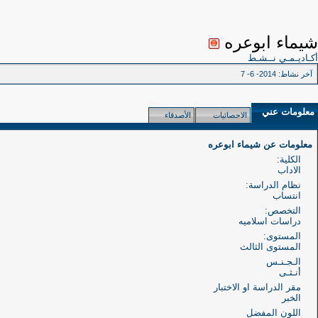
شيماء ابوعره
أكـاديـمـي نــشـط
آخر نشاط:
2014- 6- 7
معلومات عني
الاحصائيات
الأصدقاء
معلومات عن شيماء ابوعره
الكلية:
الاداب
نظام الدراسة:
انتساب
التخصص:
دراسات اسلاميه
المستوى:
المستوى الثالث
الـجـنـس
أنـثـى
مقر الدراسة او الاختبار
الخبر
اللون المفضل