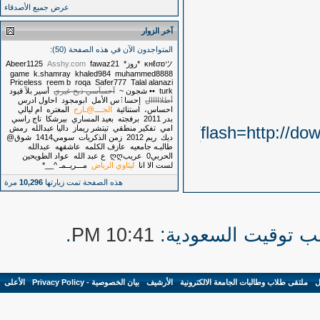
عرض جميع الأصدقاء
آخر الزوار
المتواجدون الآن في هذه الصفحة (50):
ĸнℓσɒツ
*روز*
fawaz21
Asshy.com
Abeer1125
game
k.shamray
khaled984
muhammed8888
Priceless
reem b
roqa
Safer777
Talal alanazi
turk
•• شجون ~
آحسآسي ذبح غيري
أسير بلآ قيود
أطلااااال
إحساٱس الأمل
ابومجود
احاول ادرس
احساس،
استنائية
الجــــ@ـارح
المغتره
ام ليالي
بدر 2011
برفجته
بعيد المساري
بيرشكا
تاج راسي
[flash=http://download.mrkzy.com/e/2211_md_13034541666.swf]WIDTH=400
امي
تفكير منطقي
تيتشر ريماز
داليا عبدالله
رمش
ديك
ريم 2012
زمن الذكريات
سومي1414
شوق@
طالبـه جامعيه
عازف الكلمه
عاشقهه
عبدالله
الحربي0
عريبღღ
ع عبد الله
عواد الطويحين
لست الا انا
ليثاوي الرياض
مـــريــمـ ^__*
هذه الصفحة تمت زيارتها
10,296
مرة
.
10:41 PM
ل
-
ملتقى طلاب وطالبات الجامعة الالكترونية
-
الأرشيف
-
بيان الخصوصية - Privacy Policy
-
الأعلى