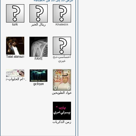
عرض 10 إلى 18 من الأصدقاء
Khaled.k
ريتال الخبر
turk
Talal alanazi
آحسآسي ذبح
FAYE
غيري
ِ~ام الحلواتِ~ِ
gєℓηαя
عواد الطويحين
زمن الذكريات