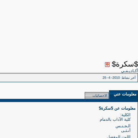
$سكرة$
أكـاديـمـي
آخر نشاط:
2010- 4- 25
معلومات عني
الاحصائيات
معلومات عن $سكرة$
الكلية:
كلية الآداب بالدمام
الـجـنـس
أنـثـى
اللون المفضل