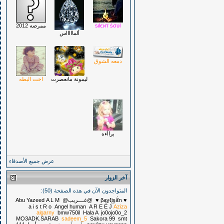
sιlєит ṡσυl
ممرضه 2012
ألماااااس
دمعه الشوق
ليمونة مانعصرت
اخت البطه
براآءه
عرض جميع الأصدقاء
آخر الزوار
المتواجدون الآن في هذه الصفحة (50):
♥ βąỵℓįşǻŉ ♥
@غــــريب@
A L M
Abu Yazeed
a i s t R o
Angel human
A R E E J
Aziza
algarny
bmw750il
Hala A
jo0ojo0o_2
MO3ADK.SARAB
sadeem_5
Sakora 99
smt