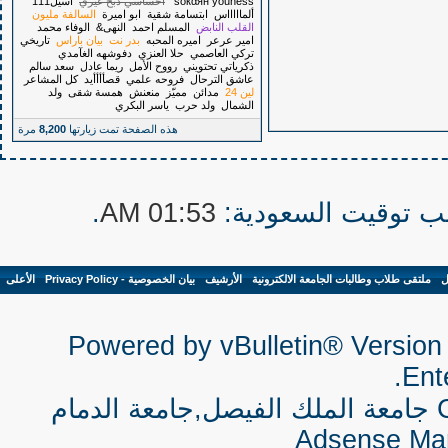
youness
soкάян
آحسآسي ذبح غيري
أسيل111
ألماااااس
ابتسامة شقية
ابو اميرة
السالفة مليون
القلب النابض
المسلم احمد
النهى&
الوفاء محمد
امير عرعر
اميره المحبه
بدر نت
بيان باراس
تاريخي
تركي العاصمي
حلا العنزي
دفوشهه الغآمدي
ذكرياتي تحتويني
رووح الأمل
ريما عادل
سعد سالم
عاشق الترحال
فروحه علمي
قصأأأأيد
كل المشاعر
لين 24
مدائن
مميّز
منعنش
همسة شقى
ولد
الشمال
ولد حرب
ياسر البكري
هذه الصفحة تمت زيارتها
8,200
مرة
.
01:53 AM
ل
-
ملتقى طلاب وطالبات الجامعة الالكترونية
-
الأرشيف
-
بيان الخصوصية - Privacy Policy
-
الأعلى
Powered by vBulletin® Version 
Ente
جامعة الملك الفيصل,جامعة الدمام
Adsense Ma