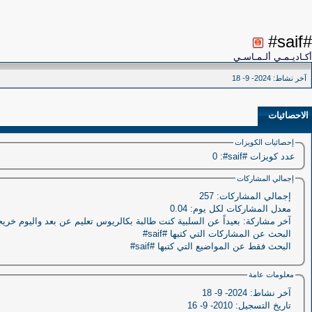
#saif#
أكـاديـمـي ألـمـاسـي
آخر نشاط:
2024- 9- 18
الاحصائيات
إحصائيات الكويزات
عدد كويزات #saif#:‏
0
إجمالي المشاركات
إجمالي المشاركات:
257
معدل المشاركات لكل يوم:
0.04
آخر مشاركة:
بعيداً عن السلبية كنت طالبة بكالريوس تعليم عن بعد واليوم خري
البحث عن المشاركات التي كتبها #saif#
البحث فقط عن المواضيع التي كتبها #saif#
معلومات عامة
آخر نشاط:
2024- 9- 18
تاريخ التسجيل:
2010- 9- 16