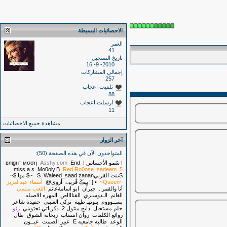
الاحصائيات البسيطة
العمر
41
تاريخ التسجيل
2010- 9- 16
إجمالي المشاركات
257
تلقيت اعجاب
88
ارسلت اعجاب
11
مشاهدة جميع الاحصائيات
آخر الزوار
المتواجدون الآن في هذه الصفحة (50):
! سُمو الأحساس !
End
Asshy.com
вяιgнт мσση
miss a.s
Mo0oly.B
Red.Ro0ose
sadeem_5
Sبنت القرنيS
zanan
Waleed_saad
~$ مها $~
~Queen~
•¦[ٱبيڪَ قٌربيے
أروى@
أسماء عبدالعزيز
أنا والقمر .. جيرآن
ابو اسامةغانم
التعب منسي
الغانم
الـدوسـري
القنااااص
المهره الاصيله
بســوووم
بنوتهـ طيبة
تركي العتيبي
حفيدة شاعر
حلم مستحيل
دايخ منثول 2
ذكرياتي تحتويني
رنو
روائع الكلمات
روان انتساب
ريحانة الشوق
طال
الوعد
طالبه جامعيه E
عبير الصمت
عيــون