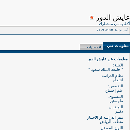
عايش الدور
أكـاديـمـي مـشـارك
آخر نشاط:
2020- 3- 21
معلومات عني
الاحصائيات
معلومات عن عايش الدور
الكلية:
* جامعة الملك سعود *
نظام الدراسة:
انتظام
التخصص:
علم إجتماع
المستوى:
ماجستير
الـجـنـس
ذكــر
مقر الدراسة او الاختبار
منطقة الرياض
اللون المفضل