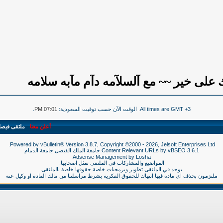
على خير ~~ مع آلسلآمه دآم مآبه سلامه
All times are GMT +3. الوقت الآن حسب توقيت السعودية:
07:01 PM
.
أعلن معنا
-
ملتقى فيص
Powered by vBulletin® Version 3.8.7, Copyright ©2000 - 2026, Jelsoft Enterprises Ltd.
3.6.1
vBSEO
Content Relevant URLs by
جامعة الملك الفيصل,جامعة الدمام
Adsense Management by
Losha
المواضيع والمشاركات في الملتقى تمثل اصحابها.
يوجد في الملتقى تطوير وبرمجيات خاصة حقوقها خاصة بالملتقى
ملتزمون بحذف اي مادة فيها انتهاك للحقوق الفكرية بشرط مراسلتنا من مالك المادة او وكيل عنه