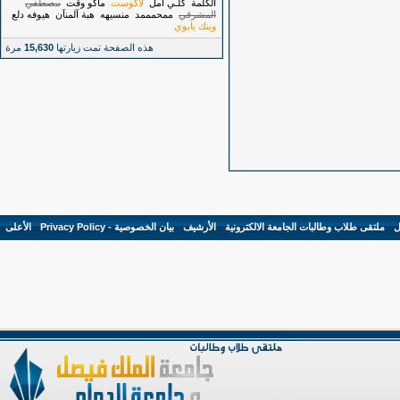
الكلمة
كلـي أمل
لاكوست
ماكو وقت
مصطفي
المشرقي
ممحمممد
منسيهه
هبة آلمنآن
هيوفه دلع
وينك يابوي
هذه الصفحة تمت زيارتها
15,630
مرة
ل
-
ملتقى طلاب وطالبات الجامعة الالكترونية
-
الأرشيف
-
بيان الخصوصية - Privacy Policy
-
الأعلى