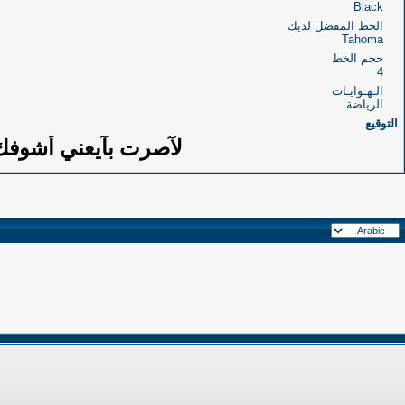
Black
الخط المفضل لديك
Tahoma
حجم الخط
4
الـهـوايـات
الرياضة
التوقيع
لآصرت
بآيعني أشوفك 