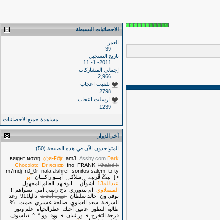
الاحصائيات البسيطة
العمر
39
تاريخ التسجيل
2011- 1- 11
إجمالي المشاركات
2,966
تلقيت اعجاب
2798
ارسلت اعجاب
1239
مشاهدة جميع الاحصائيات
آخر الزوار
المتواجدون الآن في هذه الصفحة (50):
вяιgнт мσση
のя•Fάĵr
am3
Asshy.com
Dark
Chocolate
Dr ʀeнαв
fno
FRANK
Khaled.k
m7mdj
n0_0r
nala alshref
sondos salem
to-ty
•¦[ٱبيڪَ قٌربيے
¸¸مـلآكـ¸¸
أبـــو راكـــان
أبو
عبدالله13
أشوآق ..
ابوفـهد
العالم المجهول
الفيصلاوي
ام بندووري
تاج راسي امي
تسواهم !!
توفي ون
خالد سلطان
خبيرة أبحاث
داليا911
رغد
الشرقية
سعد العماوي
صالحة عسيري
صمت...%
طالبة التطور
عامين أحبك
عطرالحياة
علم ونور
فرحة التخرج
فــوز ثنيان
فــووفــوو ^_^
فيلسوف