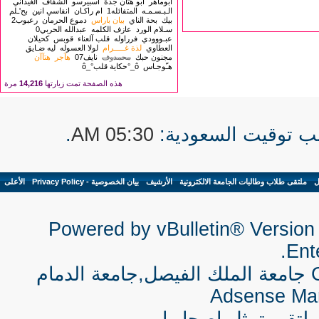
ابوماهر
ابو هتان جدة
اسبيرسو
الشفاف
الغيداني
الـبـسـمـه
المتفائله1
ام راكـان
انفاسي انين
بح'ـلم
بيك
بحة الناي
بيان باراس
دموع الحرمان
رعبوب2
سـلام الورد
عازف الكلمه
عبدالله الحربي0
عبـووودي
فرراوله
قلب آلعناء
قوبس
كحيلان
العطاوي
لذة غـــــرام
لولا العسوله
ليه ضـايق
مجنون حبك
محمدوف
نايف07
هآجر
هتآآن
هـّوجـاس
ô_°حكاية قلب°_ô
هذه الصفحة تمت زيارتها
14,216
مرة
.
05:30 AM
ل
-
ملتقى طلاب وطالبات الجامعة الالكترونية
-
الأرشيف
-
بيان الخصوصية - Privacy Policy
-
الأعلى
Powered by vBulletin® Version 
Ente
جامعة الملك الفيصل,جامعة الدمام
Adsense Ma