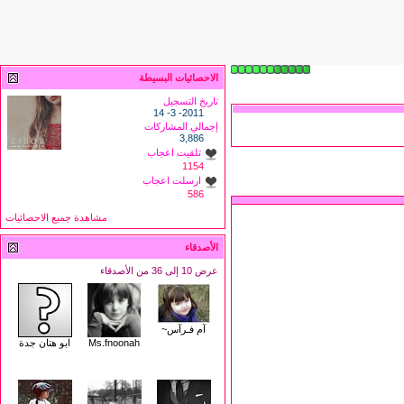
الاحصائيات البسيطة
تاريخ التسجيل
2011- 3- 14
إجمالي المشاركات
3,886
تلقيت اعجاب
1154
ارسلت اعجاب
586
مشاهدة جميع الاحصائيات
الأصدقاء
عرض 10 إلى 36 من الأصدقاء
آم فـرآس~
Ms.fnoonah
ابو هتان جدة