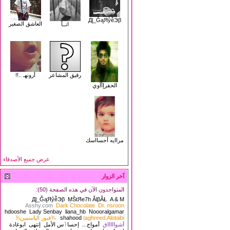
Дļ_ĞąЯŷễЭβ
العاشق الصغير
انــآ
رقيق المشاعر
أرونهـ ..!!
الحفرإأآوي
مراايه أحسااسك
عرض جميع الأصدقاء
آخر الزوار
المتواجدون الآن في هذه الصفحة (50):
Дļ_ĞąЯŷễЭβ
ṂṦtЯe7h ĂlβĂŁ
A & M
Asshy.com
Dark Chocolate
Dr. nsroon
hdooshe
Lady Senbay
liana_hb
Noooralgamar
taghreed.Alotaibi
shahood
¾قبور الياسمين¾
أشواااااق
أمواج...
إحساٱس الأمل
إنتهى
ابوغادة