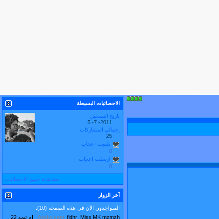
الاحصائيات البسيطة
تاريخ التسجيل
2011- 7- 5
إجمالي المشاركات
25
تلقيت اعجاب
0
ارسلت اعجاب
0
مشاهدة جميع الاحصائيات
آخر الزوار
المتواجدون الآن في هذه الصفحة (10):
mzmzh
Miss MK
fldhr
Asshy.com
ام تيمو 22