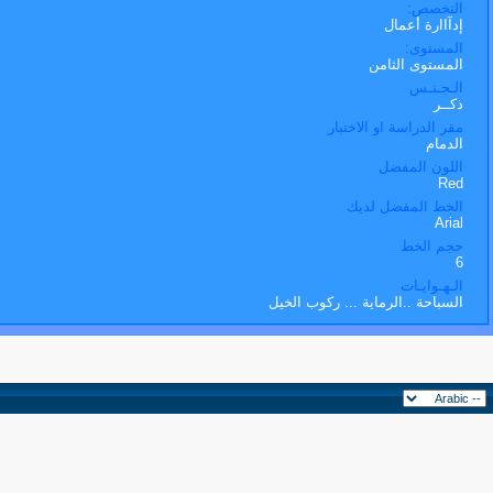
التخصص:
إدآاارة أعمال
المستوى:
المستوى الثامن
الـجـنـس
ذكــر
مقر الدراسة او الاختبار
الدمام
اللون المفضل
Red
الخط المفضل لديك
Arial
حجم الخط
6
الـهـوايـات
السباحة ..الرماية ... ركوب الخيل