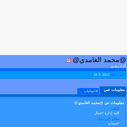
@محمد الغامدي@
أكـاديـمـي
آخر نشاط:
2017- 5- 18
معلومات عني
الاحصائيات
معلومات عن @محمد الغامدي@
الكلية:
كلية إدارة اعمال
نظام الدراسة:
انتساب