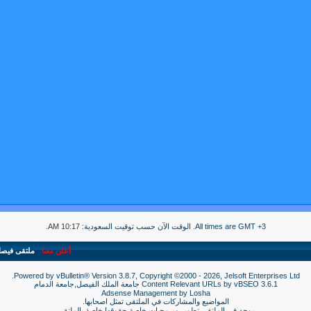
All times are GMT +3. الوقت الآن حسب توقيت السعودية:
10:17 AM
.
أعلن معنا
-
ملتقى فيص
Powered by vBulletin® Version 3.8.7, Copyright ©2000 - 2026, Jelsoft Enterprises Ltd.
3.6.1
vBSEO
Content Relevant URLs by
جامعة الملك الفيصل,جامعة الدمام
Adsense Management by
Losha
المواضيع والمشاركات في الملتقى تمثل اصحابها.
يوجد في الملتقى تطوير وبرمجيات خاصة حقوقها خاصة بالملتقى