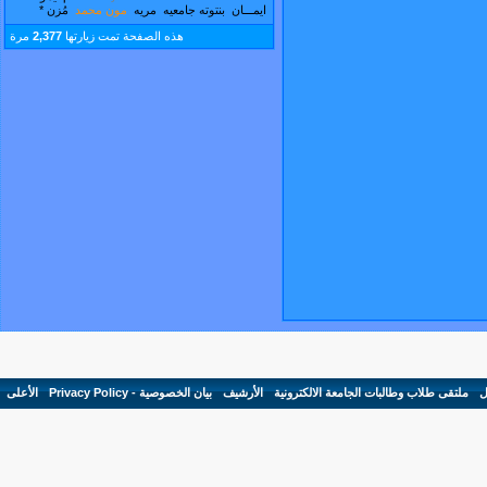
ايمـــان
بنتوته جامعيه
مريه
مون محمد
مُزن *
هذه الصفحة تمت زيارتها
2,377
مرة
ل
-
ملتقى طلاب وطالبات الجامعة الالكترونية
-
الأرشيف
-
بيان الخصوصية - Privacy Policy
-
الأعلى