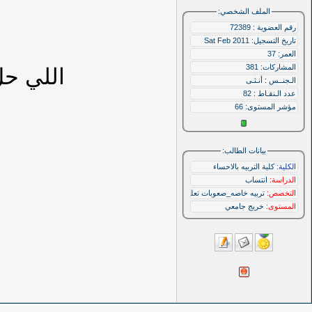
الملف الشخصي:
رقم العضوية : 72389
تاريخ التسجيل: Sat Feb 2011
العمر: 37
المشاركات: 381
اللي حل
الـجنــس : أنـثـى
عدد الـنقـاط : 82
مؤشر المستوى:
66
بيانات الطالب:
الكلية:
كلية التربيه بالاحساء
الدراسة:
انتساب
التخصص:
تربيه خاصه_صعوبات تعلم
المستوى:
خريج جامعي