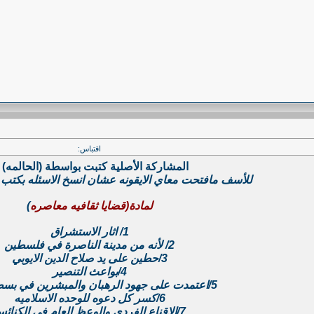
اقتباس:
المشاركة الأصلية كتبت بواسطة (الحالمه)
للأسف مافتحت معاي الايقونه عشان انسخ الاسئله بكتب ال
لمادة(قضايا ثقافيه معاصره
)
1/ اثار الاستشراق
2/ لأنه من مدينة الناصرة في فلسطين
3/حطين على يد صلاح الدين الايوبي
4/بواعث التنصير
5/اعتمدت على جهود الرهبان والمبشرين في بسط نفوذها
6/كسر كل دعوه للوحده الاسلاميه
7/الاقناع الفردي والوعظ العام في الكنائس