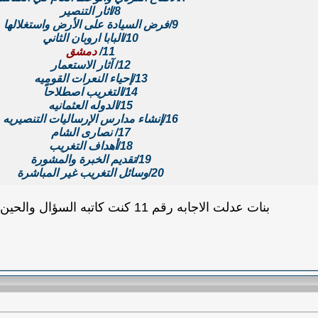
8/اثار التنصير
9/فرض السيادة على الأرض واستغلالها
10/البابا اروبان الثاني
11/
دمشق
12/ آثار الاستعمار
13/إحياء النعرات القوميه
14/التغريب اصطلاحاً
15/الدوله العثمانيه
16/إنشاء مدارس الإرساليات التنصيريه
17/ نصارى الشام
18/أهداف التغريب
19/تقديم الخبرة والمشورة
20/وسائل التغريب غير المباشرة
بنات عدلت الاجابه رقم 11 كنت كاتبه السؤال والحين كتبت الاجابه