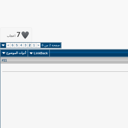
7
اعجاب
صفحة 2 من 6
<
1
2
3
4
5
6
>
أدوات الموضوع
LinkBack
11
#