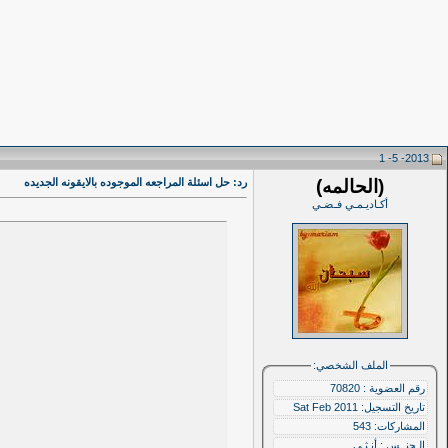
2013- 5- 1
(الحالمه)
رد: حل اسئلة المراجعه الموجوده بالايقونه الجديده
أكـاديـمـي فـضـي
الملف الشخصي:
رقم العضوية : 70820
تاريخ التسجيل: Sat Feb 2011
المشاركات: 543
الـجنــس : أنـثـى