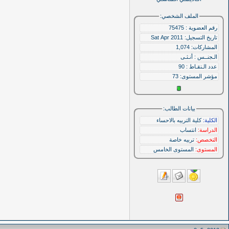
الملف الشخصي:
رقم العضوية : 75475
تاريخ التسجيل: Sat Apr 2011
المشاركات: 1,074
الـجنــس : أنـثـى
عدد الـنقـاط : 90
مؤشر المستوى:
73
بيانات الطالب:
الكلية:
كلية التربيه بالاحساء
الدراسة:
انتساب
التخصص:
تربيه خاصة
المستوى:
المستوى الخامس