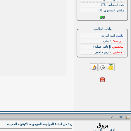
عدد الـنقـاط : 176
مؤشر المستوى:
68
بيانات الطالب:
الكلية:
كلية التربية
الدراسة:
انتساب
التخصص:
(إعاقة عقلية)
المستوى:
خريج جامعي
2013- 5- 2
بروق
رد: حل اسئلة المراجعه الموجوده بالايقونه الجديده
أكـاديـمـي ألـمـاسـي