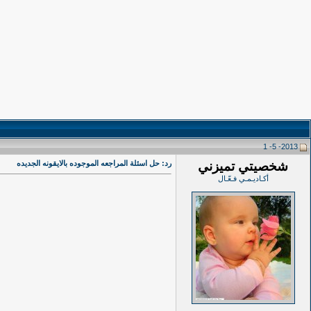
2013- 5- 1
شخصيتي تميزني
رد: حل اسئلة المراجعه الموجوده بالايقونه الجديده
أكـاديـمـي فـعّـال