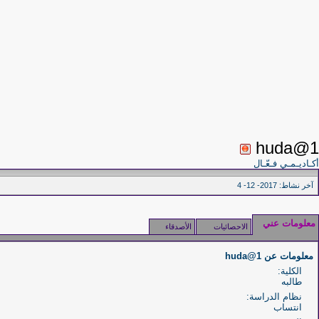
huda@1
أكـاديـمـي فـعّـال
آخر نشاط:
2017- 12- 4
معلومات عني
الاحصائيات
الأصدقاء
معلومات عن huda@1
الكلية:
طالبه
نظام الدراسة:
انتساب