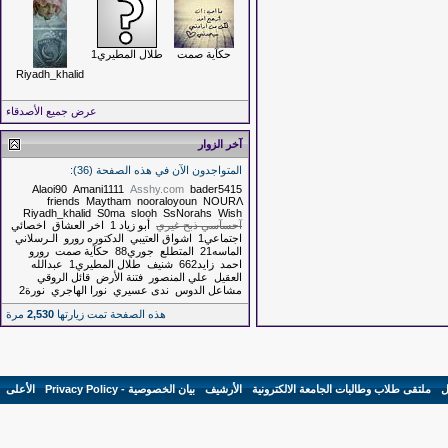
حكآية صمت
طلال المطيري1
Riyadh_khalid
عرض جميع الأصدقاء
آخر الزوار
المتواجدون الآن في هذه الصفحة (36):
Alaoi90
Amani1111
Asshy.com
bader5415
friends
Maytham
nooraloyoun
NOURΛ
Riyadh_khalid
S0ma
slooh
SsNorahs
Wish
آحسآسي ذبح غيري
أبو زياد 1
اخر العشاق
اخصائي
اجتماعي1
اشواق العتيبي
الدكتوره رورو
الـرسلاني
الماسه21
المتطلع
جوري88
حكآية صمت
رورو
احمد
زايد662
شنيف
طلال المطيري1
عبدالله
العقيل
علي المنصور
فتنة الأرض
قائل الروقي
مشاعل الدوس
ندى عسيري
نورا الهاجري
نورة2
هذه الصفحة تمت زيارتها
2,530
مرة
ل
-
ملتقى طلاب وطالبات الجامعة الالكترونية
-
الأرشيف
-
بيان الخصوصية - Privacy Policy
-
الأعلى