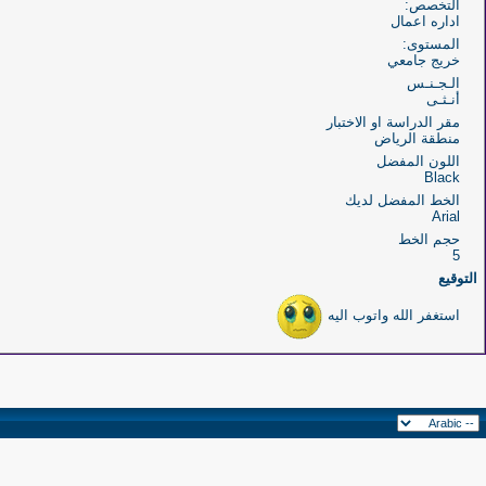
التخصص:
اداره اعمال
المستوى:
خريج جامعي
الـجـنـس
أنـثـى
مقر الدراسة او الاختبار
منطقة الرياض
اللون المفضل
Black
الخط المفضل لديك
Arial
حجم الخط
5
التوقيع
استغفر الله واتوب اليه