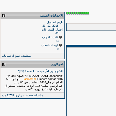
الاحصائيات البسيطة
تاريخ التسجيل
2015- 12- 23
إجمالي المشاركات
34
تلقيت اعجاب
13
ارسلت اعجاب
0
مشاهدة جميع الاحصائيات
آخر الزوار
المتواجدون الآن في هذه الصفحة (19):
abu nawaf70
ALAA ALSAADI
dndoonah
!3z
qamar.2016
Hmoom
Fatima999
أبو الوليد 56
الفالح
ام هتان1414
انجليش
حور00
رائد
عبدالرحمن
سلمان 122
لولا &
مجتهد1
مسفر ال
خرصان
نايف.ك.ع
يوري الألمعي
هذه الصفحة تمت زيارتها
2,705
مرة