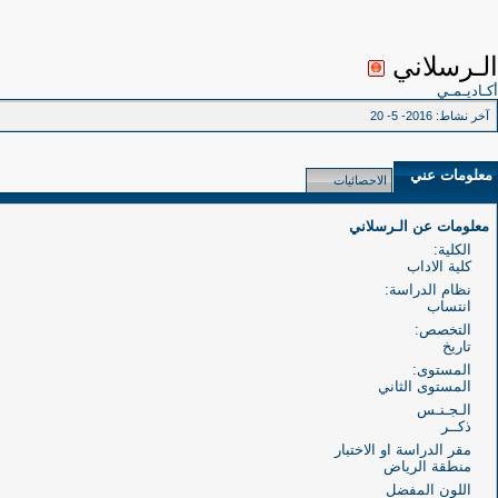
الـرسلاني
أكـاديـمـي
آخر نشاط:
2016- 5- 20
معلومات عني
الاحصائيات
معلومات عن الـرسلاني
الكلية:
كلية الاداب
نظام الدراسة:
انتساب
التخصص:
تاريخ
المستوى:
المستوى الثاني
الـجـنـس
ذكــر
مقر الدراسة او الاختبار
منطقة الرياض
اللون المفضل