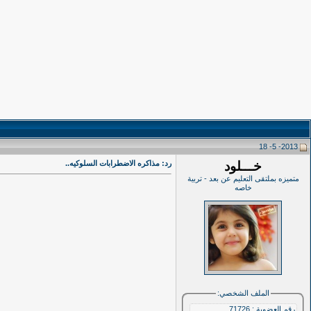
2013- 5- 18
خـــلود
رد: مذاكره الاضطرابات السلوكيه..
متميزه بملتقى التعليم عن بعد - تربية
خاصه
الملف الشخصي:
رقم العضوية : 71726