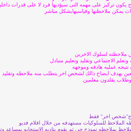
 يكون تركيز على مهمه التى سيؤديها فرد لا على قدرات داخلي
ات يمكن ملاحظتها وقياسيهابشكل مباشر
عن ملاحظته لسلوك الاخرين
 وتعلم الاجتماعي وتقليد وتعليم متبادل
 نتيجه عمليه هادفه وموجهه
عين بهدف ايضاح ذالك لشخص اخر يتطلب منه ملاحظه وتقليد
ء وطلاب يقلدون معلمين
ج"شخص اخر" فقط
ه الملاحظ للسلوكيات مستهدفه من خلال افلام فديو
لاحظ بملاحظه نموذج حي ثم يقوم بتاديه الاستجابه بمساعد وت