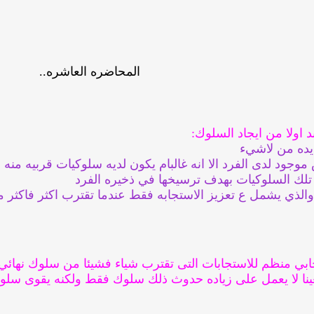
المحاضره العاشره..
 اولا من ايجاد السلوك:
يده من لاشيء
ود لدى الفرد الا انه غالبام يكون لديه سلوكيات قربيه منه
 تلك السلوكيات بهدف ترسيخها في ذخيره الفرد
ي والذي يشمل ع تعزيز الاستجابه فقط عندما تقترب اكثر فاكث
جابي منظم للاستجابات التى تقترب شياء فشيئا من سلوك نهائي
نا لا يعمل على زياده حدوث ذلك سلوك فقط ولكنه يقوى سلوكيا