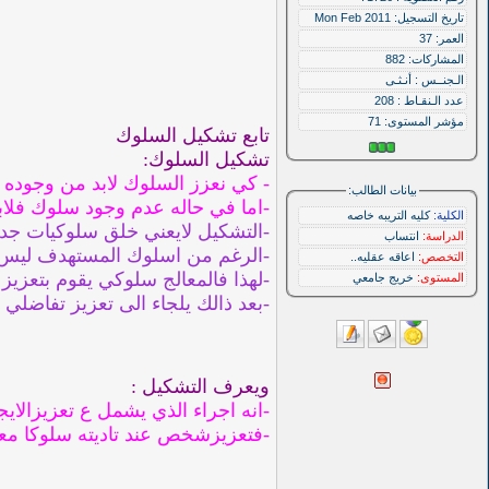
تاريخ التسجيل: Mon Feb 2011
العمر: 37
المشاركات: 882
الـجنــس : أنـثـى
عدد الـنقـاط : 208
مؤشر المستوى:
71
تابع تشكيل السلوك
تشكيل السلوك:
- كي نعزز السلوك لابد من وجوده
بيانات الطالب:
-اما في حاله عدم وجود سلوك فلابد
الكلية:
كليه التريبه خاصه
-التشكيل لايعني خلق سلوكيات جد
الدراسة:
انتساب
-الرغم من اسلوك المستهدف ليس موج
التخصص:
اعاقه عقليه..
-لهذا فالمعالج سلوكي يقوم بتعزيز
المستوى:
خريج جامعي
-بعد ذالك يلجاء الى تعزيز تفاضل
ويعرف التشكيل :
-انه اجراء الذي يشمل ع تعزيزالاي
-فتعزيزشخص عند تاديته سلوكا معي