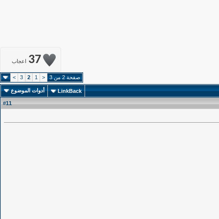
37
اعجاب
صفحة 2 من 3
<
1
2
3
>
أدوات الموضوع
LinkBack
11
#