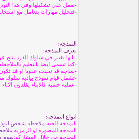
-نعمل على تشكيلها وفي هذا النوذج
-فتحليل مهارات يتعامل مع استجاب
النمذجه:
تعرف النمذجه:
-بانها تغيير في سلوك الفرد ينتج 
-كما تسمى ايضا بالتعليم بالملاحظه
-نمذجه قد تحدث عفويا او قد تكون
-تشمل قيام نموذج بياديه سلوك م
-عمليه حتميه فالابناء يقلدون الابا
انواع النمذجه:
النمذجه الحيه:
ملاحظه شخص لنوذ
النمذجه المصوره او الرمزيه:
ملاحظ
النمذجه من خلال المشاركه:
يقوم م